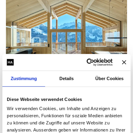
Zustimmung
Details
Über Cookies
HAUS FÜR EINEN ZIMMERMANN
IN SONNTAG
Vorarlberger Holzbaupreis 2023
Diese Webseite verwendet Cookies
Wir verwenden Cookies, um Inhalte und Anzeigen zu
personalisieren, Funktionen für soziale Medien anbieten
zu können und die Zugriffe auf unsere Website zu
WEINKELLER
IN TELFS
analysieren. Ausserdem geben wir Informationen zu Ihrer