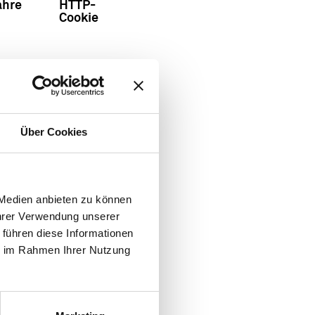
ahre
HTTP-
Cookie
ahre
HTTP-
Cookie
Über Cookies
. So können
 Medien anbieten zu können
nzelnen Benutzer
Ihrer Verwendung unserer
 führen diese Informationen
ie im Rahmen Ihrer Nutzung
ximale
Typ
icherdauer
zung
HTTP-
Cookie