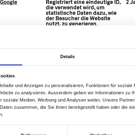
Google
Registriert eine eindeutige ID,
2 J
die verwendet wird, um
statistische Daten dazu, wie
der Besucher die Website
nutzt, zu generieren.
Google
Sammelt Daten dazu, wie oft
2 J
ein Benutzer eine Website
besucht hat, sowie Daten für
den ersten und letzten
Besuch. Von Google Analytics
Details
verwendet.
Cookies
den verwendet, um Besuchern auf Websites zu folgen
nhalte und Anzeigen zu personalisieren, Funktionen für soziale
elt werden, die relevant und ansprechend für den ei
 Website zu analysieren. Ausserdem geben wir Informationen zu 
r soziale Medien, Werbung und Analysen weiter. Unsere Partner
 für Betreiber und werbetreibende Drittparteien sind.
 Daten zusammen, die Sie ihnen bereitgestellt haben oder die s
Ma
n.
Anbieter
Zweck
Spe
YouTube
Wird verwendet, um die
Sit
Interaktion der Nutzer mit