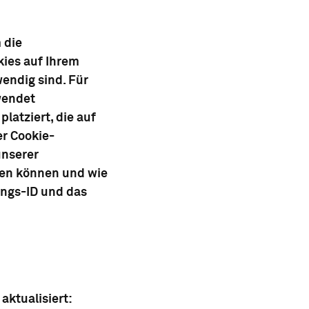
 die
kies auf Ihrem
wendig sind. Für
wendet
latziert, die auf
er Cookie-
unserer
eren können und wie
ungs-ID und das
aktualisiert: