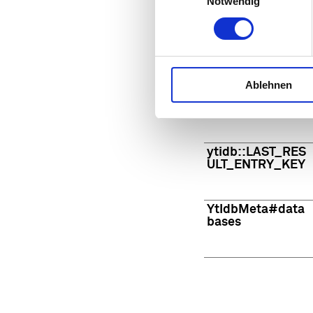
Notwendig
TESTCOOKIESEN
ABLED
Ablehnen
yt-icons-last-
purged
ytidb::LAST_RES
ULT_ENTRY_KEY
YtIdbMeta#data
bases