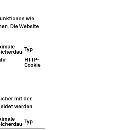
funktionen wie
hen. Die Website
ximale
Typ
icherdauer
ahr
HTTP-
Cookie
ucher mit der
eldet werden.
ximale
Typ
icherdauer