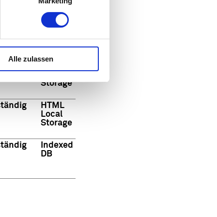
Marketing
ag
HTTP-
Cookie
Alle zulassen
tändig
HTML
Local
Storage
tändig
HTML
Local
Storage
tändig
Indexed
DB