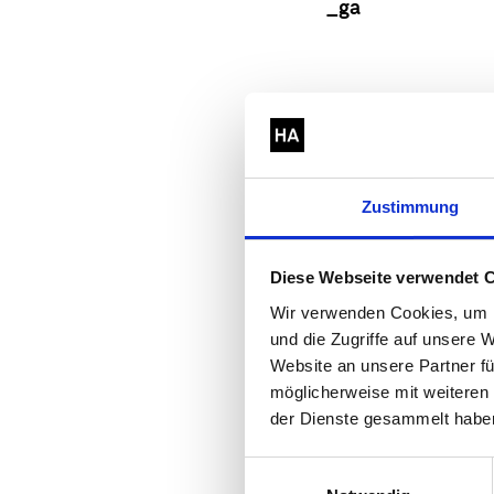
_ga
_ga_#
Zustimmung
Marketing (5)
Diese Webseite verwendet 
Diese Cookies wer
Wir verwenden Cookies, um I
Anzeigen ausgespi
und die Zugriffe auf unsere
Website an unsere Partner fü
und daher wertvoll
möglicherweise mit weiteren
der Dienste gesammelt habe
Name
LAST_RESULT_E
Einwilligungsauswahl
NTRY_KEY